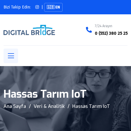
Bizi Takip Edin:
|
🇬🇧 EN
7/24 Arayın
0 (552) 380 25 25
Hassas Tarım IoT
Ana Sayfa
Veri & Analitik
Hassas Tarım IoT